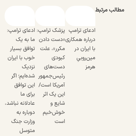
مطالب مرتبط
ادعای ترامپ
پزشک ترامپ:
ادعای ترامپ:
درباره همکاری
«دست دادن
ما به یک
با ایران در
مکرر»، علت
توافق بسیار
مین‌روبیِ
کبودی
خوب با ایران
هرمز
دست‌های
نزدیک
رئیس‌جمهور
شده‌ایم؛ اگر
آمریکا است/
این توافق
این یک اثر
برای ما
شایع و
عادلانه نباشد،
خوش‌خیم
دوباره به
است
وزارت جنگ
متوسل