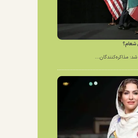
ی شعام؟
د: مذاکره‌کنندگان...