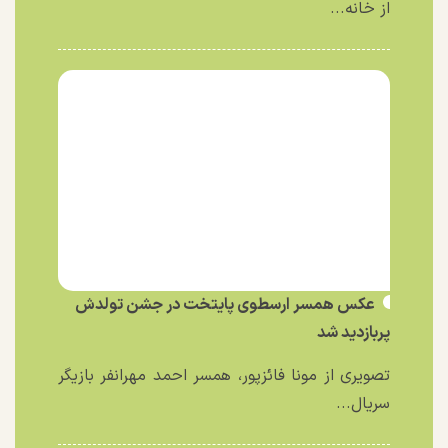
از خانه...
عکس همسر ارسطوی پایتخت در جشن تولدش
پربازدید شد
تصویری از مونا فائزپور، همسر احمد مهرانفر بازیگر
سریال...