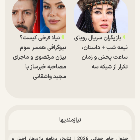
بازیگران سریال رویای
نیلا فرخی کیست؟
نیمه شب + داستان،
بیوگرافی همسر سوم
ساعت پخش و زمان
بیژن مرتضوی و ماجرای
تکرار از شبکه سه
مصاحبه خبرساز با
مجید واشقانی
نیازمندیها
جدول جام جهانی 2026 | نتایج، برنامه بازی‌ها، اخبار و