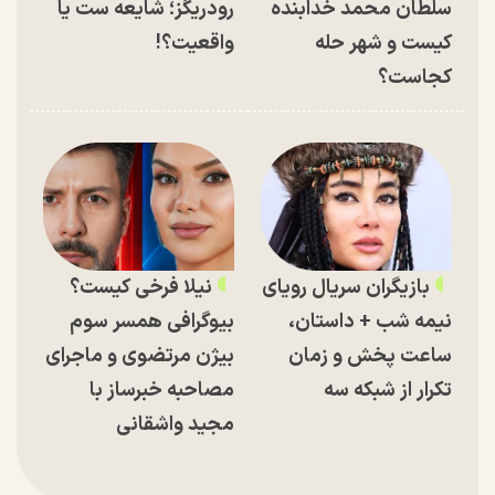
سلطان محمد خدابنده
رودریگز؛ شایعه ست یا
کیست و شهر حله
واقعیت؟!
کجاست؟
بازیگران سریال رویای
نیلا فرخی کیست؟
نیمه شب + داستان،
بیوگرافی همسر سوم
ساعت پخش و زمان
بیژن مرتضوی و ماجرای
تکرار از شبکه سه
مصاحبه خبرساز با
مجید واشقانی