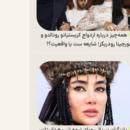
همه‌چیز درباره ازدواج کریستیانو رونالدو و
رجینا رودریگز؛ شایعه ست یا واقعیت؟!
بازیگران سریال رویای نیمه شب + داستان،