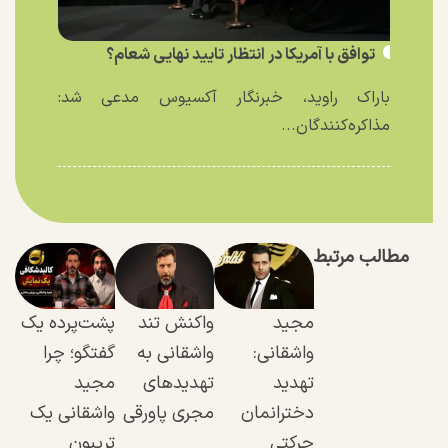
توافق با آمریکا در انتظار تایید نهایی شعام؟
باراک راوید، خبرنگار آکسیوس مدعی شد:
مذاکره‌کنندگان...
مطالب مرتبط
مجید
واکنش تند
پشت‌پرده یک
واشقانی:
واشقانی به
گفتگو؛ چرا
تهدید
تهدید‌های
مجید
دخترانمان
مجری پاورقی
واشقانی یک
حرکتی
تریبون