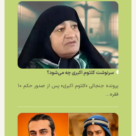
سرنوشت کلثوم اکبری چه می‌شود؟
پرونده جنجالی «کلثوم اکبری» پس از صدور حکم ۱۰
فقره...