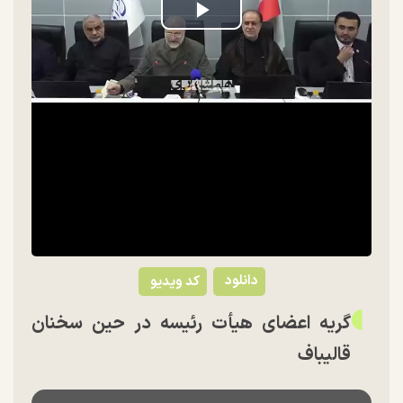
Play
Video
دانلود
کد ویدیو
گریه اعضای هیأت رئیسه در حین سخنان
قالیباف