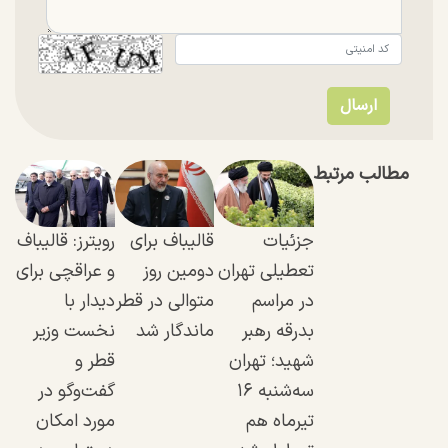
مطالب مرتبط
جزئیات
قالیباف برای
رویترز: قالیباف
تعطیلی تهران
دومین روز
و عراقچی برای
در مراسم
متوالی در قطر
دیدار با
بدرقه رهبر
ماندگار شد
نخست وزیر
شهید؛ تهران
قطر و
سه‌شنبه ۱۶
گفت‌و‌گو در
تیرماه هم
مورد امکان