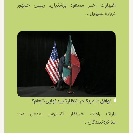
اظهارات اخیر مسعود پزشکیان، رییس جمهور
درباره تسهیل...
توافق با آمریکا در انتظار تایید نهایی شعام؟
باراک راوید، خبرنگار آکسیوس مدعی شد:
مذاکره‌کنندگان...