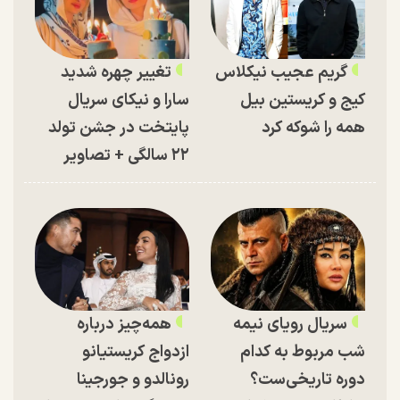
گریم عجیب نیکلاس
تغییر چهره شدید
کیج و کریستین بیل
سارا و نیکای سریال
همه را شوکه کرد
پایتخت در جشن تولد
۲۲ سالگی + تصاویر
سریال رویای نیمه
همه‌چیز درباره
شب مربوط به کدام
ازدواج کریستیانو
دوره تاریخی‌ست؟
رونالدو و جورجینا