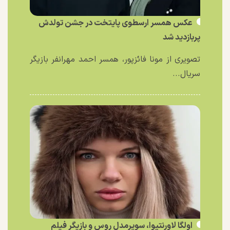
عکس همسر ارسطوی پایتخت در جشن تولدش
پربازدید شد
تصویری از مونا فائزپور، همسر احمد مهرانفر بازیگر
سریال...
اولگا لاورنتیوا، سوپرمدل روس و بازیگر فیلم