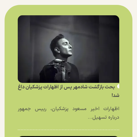
بحث بازگشت شادمهر پس از اظهارات پزشکیان داغ
شد!
اظهارات اخیر مسعود پزشکیان، رییس جمهور
درباره تسهیل...