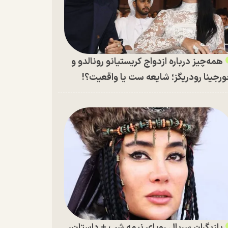
همه‌چیز درباره ازدواج کریستیانو رونالدو و
رجینا رودریگز؛ شایعه ست یا واقعیت؟!
بازیگران سریال رویای نیمه شب + داستان،