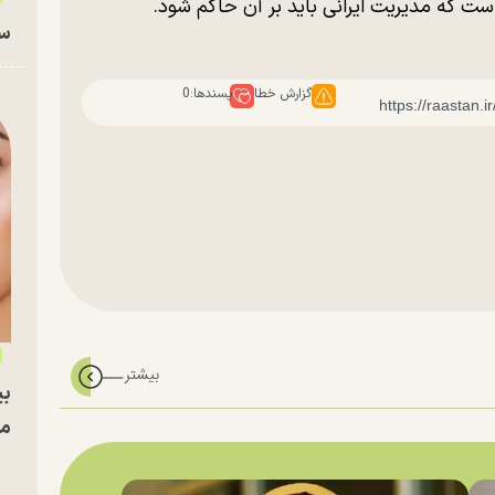
 است که مدیریت ایرانی باید بر آن حاکم شود.
سا
گزارش خطا
پسندها:
0
بی
مج