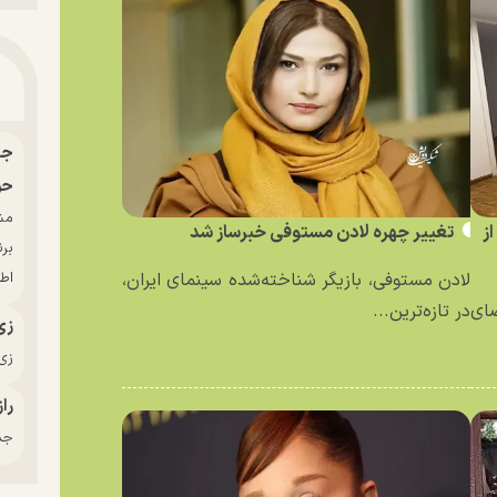
حو
ز
تغییر چهره لادن مستوفی خبرساز شد
بر
لادن مستوفی، بازیگر شناخته‌شده سینمای ایران،
اط
ای
در تازه‌ترین...
زی
زی‌
راز
جدی