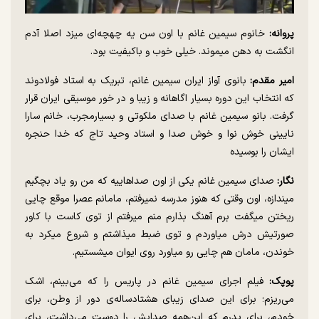
پروانه:
خانوم سیمین غانم با اون سن یه چهچه‌ای میزد اصلا آدم
انگشت به دهن میموند. خیلی خوب و باکیفیت بود.
امیر مقدم:
بانوی آواز ایران سیمین غانم، تبریک به استاد فولادوند
که انتخاب این دوره بسیار اگاهانه و زیبا و در خور موسیقی ایران قرار
گرفت. بانو سیمین غانم با صدای ملکوتی و بسیارمجرب، خانم سارا
نایینی خوش نوا و خوش صدا و استاد وحید تاج که خدا حنجره
ایشان را بوسیده
نگار:
صدای سیمین غانم یکی از اون صداهاییه که من رو یاد بچگیم
میندازه، اون وقتی که هنوز مدرسه نمیرفتم، مامانم عصرا موقع چایی
ریختن میگفت برم آهنگ بذارم منم میرفتم از توی کاست با کاور
صورتیش درش میاوردم و توی ضبط میذاشتم و شروع میکرد به
خوندن، مامان هم چایی رو میاورد روی ایوان میشستیم.
پوپک:
فیلم اجرای سیمین غانم در پاریس را که می‌بینم، اشک
می‌ریزم؛ برای این صدای زیبای هشتادساله‌ی دور از وطن، برای
خودم، برای پدرم که این‌همه صدایش را دوست می‌داشت، برای