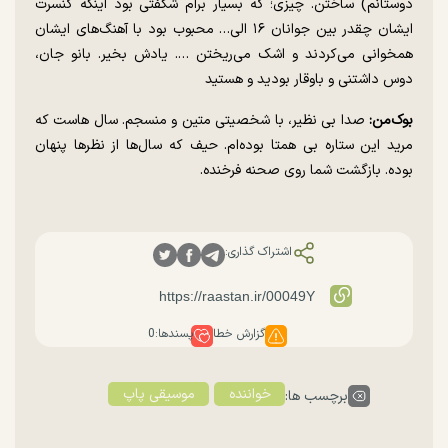
دوستانم) ساختن. چیزی؛ که بسیار برام شگفتی بود اینکه کنسرت
ایشان چقدر بین جوانان ۱۶ الی… محبوب بود با آهنگ‌های ایشان
همخوانی می‌کردند و اشک می‌ریختن …. یادش بخیر. بانو جان،
دوس داشتنی و باوقار بودید و هستید
بوک‌من:
صدا بی نظیر، با شخصیتی متین و منسجم. سال هاست که
مرید این ستاره بی همتا بوده‌ام. حیف که سال‌ها از نظر‌ها پنهان
بوده. بازگشت شما روی صحنه فرخنده.
اشتراک گذاری:
گزارش خطا
پسندها:
0
خواننده
موسیقی پاپ
برچسب ها: