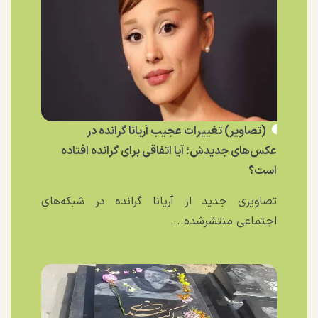
(تصاویر) تغییرات عجیب آریانا گرانده در
عکس‌های جدیدش؛ آیا اتفاقی برای گرانده افتاده
است؟
تصاویری جدید از آریانا گرانده در شبکه‌های
اجتماعی منتشرشده...