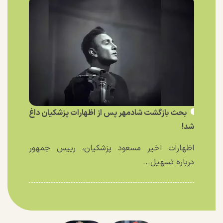
بحث بازگشت شادمهر پس از اظهارات پزشکیان داغ
شد!
اظهارات اخیر مسعود پزشکیان، رییس جمهور
درباره تسهیل...