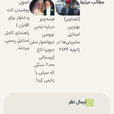
مطالب مرتبط
اصول
پوشیدن کت
و شلوار برای
(تصاویر)
همه‌چیز
آقایان |
بهترین
درباره لباس
راهنمای کامل
استایل
عروسی
استایل رسمی
سلبریتی‌ها در
دیوانه‌وار سلن
مردانه
ژانویه ۲۰۲۶
دیون؛ تاج
کریستالی
۲٬۰۰۰ سنگی
که سرش را
زخمی کرد!
ارسال نظر