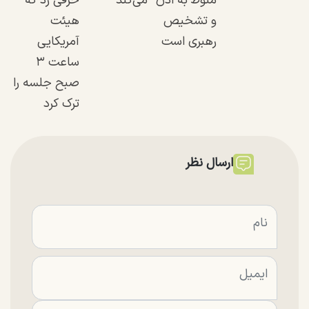
منوط به اذن
می‌کند
حرفی زد که
و تشخیص
هیئت
رهبری است
آمریکایی
ساعت ۳
صبح جلسه را
ترک کرد
ارسال نظر