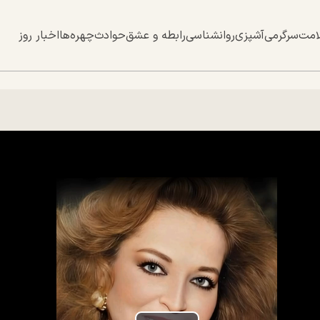
امت
سرگرمی
آشپزی
روانشناسی
رابطه و عشق
حوادث
چهره‌ها
اخبار روز