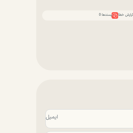
زارش خطا
پسندها:
0