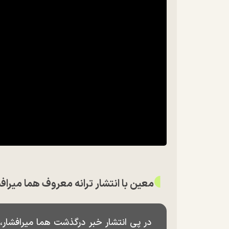
معین با انتشار ترانه معروف هما میرا
در پی انتشار خبر درگذشت هما میرافشار،