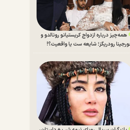
همه‌چیز درباره ازدواج کریستیانو رونالدو و
رجینا رودریگز؛ شایعه ست یا واقعیت؟!
بازیگران سریال رویای نیمه شب + داستان،