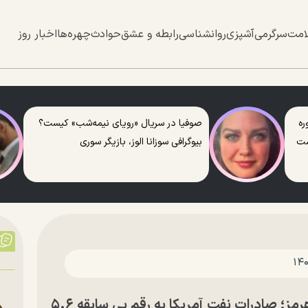
امت
سرگرمی
آشپزی
روانشناسی
رابطه و عشق
حوادث
چهره‌ها
اخبار روز
ره
صوفیا در سریال «رویای نیمه‌شب» کیست؟
ست
بیوگرافی سوزانا الوز، بازیگر سوری
سود بزرگ آمریکا از بسته ماندن تنگه هرمز؛ صادرات نفت آمریکا به رقم بی سابقه ۵.۶