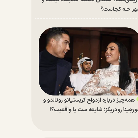
ر حله کجاست؟
همه‌چیز درباره ازدواج کریستیانو رونالدو و
رجینا رودریگز؛ شایعه ست یا واقعیت؟!