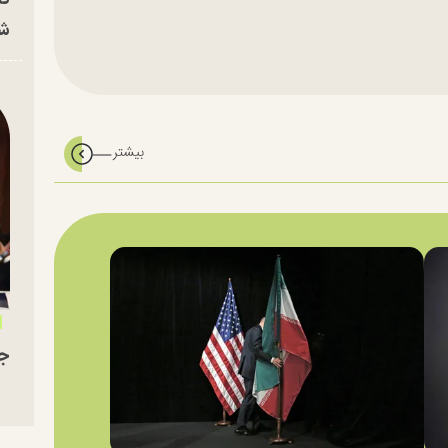
شه
جو