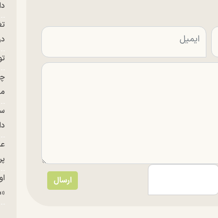
دا
تغ
در ج
تو
چن
من
سا
دا
عک
پر
او
«م