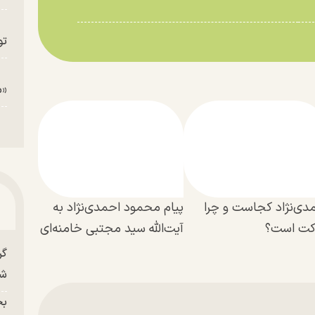
تو
«م
دی‌نژاد کجاست و چرا
پیام محمود احمدی‌‌نژاد به
کت است؟
آیت‌الله سید مجتبی خامنه‌ای
گر
شو
بح