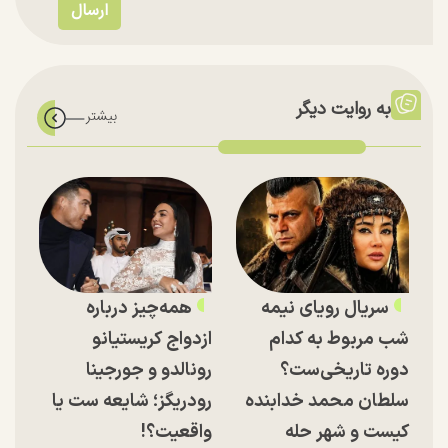
به روایت دیگر
سریال رویای نیمه
همه‌چیز درباره
شب مربوط به کدام
ازدواج کریستیانو
دوره تاریخی‌ست؟
رونالدو و جورجینا
سلطان محمد خدابنده
رودریگز؛ شایعه ست یا
کیست و شهر حله
واقعیت؟!