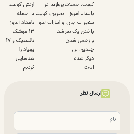
کویت: حملات
پرواز‌ها در
ارتش کویت:
بامداد امروز
بحرین، کویت
در حمله
منجر به جان
و امارات لغو
بامداد امروز
باختن یک نفر
شد
۱۳ موشک
و زخمی شدن
بالستیک و ۱۷
چندین تن
پهپاد را
دیگر شده
شناسایی
است
کردیم
ارسال نظر