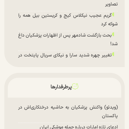
تصاویر
گریم عجیب نیکلاس کیج و کریستین بیل همه را
شوکه کرد
بحث بازگشت شادمهر پس از اظهارات پزشکیان داغ
شد!
تغییر چهره شدید سارا و نیکای سریال پایتخت در
جشن تولد ۲۲ سالگی + تصاویر
توافق با آمریکا در انتظار تایید نهایی شعام؟
چند تصویر بسیار زیبا و جدید از هدیه تهرانی منتشر
پرطرفدارها
شد
(ویدئو) واکنش پزشکیان به حاشیه درختکاری‌اش در
پاکستان
ادعای تازه امارات درباره حمله موشکی ایران