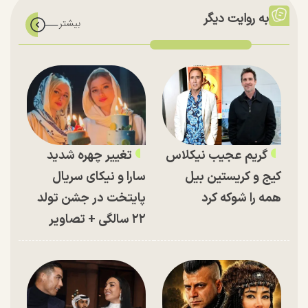
به روایت دیگر
گریم عجیب نیکلاس
تغییر چهره شدید
کیج و کریستین بیل
سارا و نیکای سریال
همه را شوکه کرد
پایتخت در جشن تولد
۲۲ سالگی + تصاویر