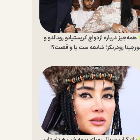
همه‌چیز درباره ازدواج کریستیانو رونالدو و
رجینا رودریگز؛ شایعه ست یا واقعیت؟!
بازیگران سریال رویای نیمه شب + داستان،