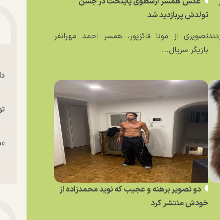
عکس همسر ارسطوی پایتخت در جشن
تولدش پربازدید شد
دند
تصویری از مونا فائزپور، همسر احمد مهرانفر
بازیگر سریال...
دا
تو
«م
دو تصویر برهنه و عجیب که نوید محمدزاده از
خودش منتشر کرد