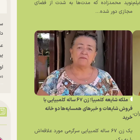
یلم
نوید محمدزاده که مدت‌ها به شدت از فضای
مجازی دور شده...
سا
دا
عک
پر
او
«م
ملکه شایعه کلمبیا؛ زن ۶۷ ساله کلمبیایی با
فروش شایعات و خبر‌های همسایه‌ها دو خانه
ان،
خرید
یک زن ۶۷ ساله کلمبیایی سرگرمی مورد علاقه‌اش
را به یک...