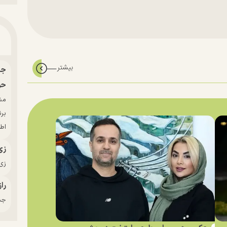
حو
بر
اط
زی
زی‌
راز
جدی