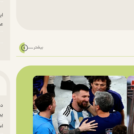
ای
عو
دس
پی
اس