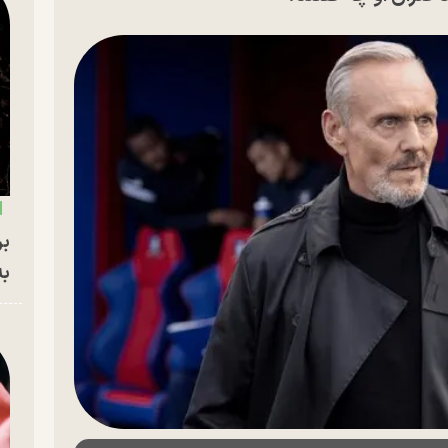
بر
به