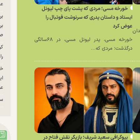
عل
خورخه مسی؛ مردی که پشت پای چپ لیونل
ایستاد و داستان پدری که سرنوشت فوتبال را
بر
عوض کرد
دان
صح
خورخه مسی، پدر لیونل مسی، در ۶۸سالگی
کر
درگذشت؛ مردی که...
را
خو
ای
عو
سر
بیوگرافی سعید شریف؛ بازیگر نقش فتاح در