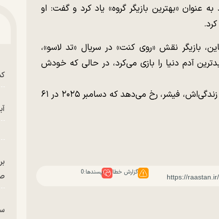
 به عنوان «بهترین بازیگر گروه» یاد کرد و گفت: او
کرد.
این، بازیگر نقش «روی کنت» در سریال «تد لاسو»،
ترین آدم دنیا را بازی می‌کرد، در حالی که خودش
کش
مرگ هد تنها چند ماه پس از درگذشت شریک زندگی‌اش، فیشر، رخ می‌دهد که دسامبر ۲۰۲۵ در ۶۱
آب
بر
گزارش خطا
پسندها:
0
صح
سگ