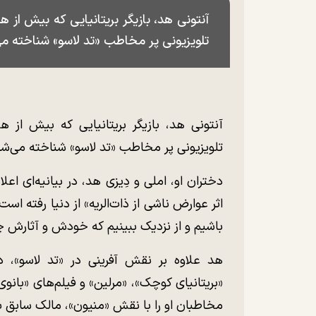
آنتونی هد، بازیگر بریتانیایی که بیش از 
تلویزیونی پر مخاطب «تد لاسو» شناخته می‌شد، در ۷۲ سا
آنتونی هد، بازیگر بریتانیایی که بیش از 
تلویزیونی پر مخاطب «تد لاسو» شناخته می‌شد، در ۷۲ سالگی د
دختران او، املی و دِیزی هد، در بیانیه‌ای اعل
اثر عوارض ناشی از ذات‌الریه» از دنیا رفته است.
باشیم و از نزدیک ببینیم که خودش و آثارش چه 
هد علاوه بر نقش آفرینی در «تد لاسو»، د
«بریتانیای کوچک»، «مرلین» و فیلم‌های «بانو
مخاطبان او را با نقش «منیون»، مالک سابق با