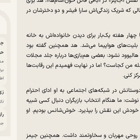
نقش «جایلز» در «بافی قاتل خون‌آشام‌ها»، هد برای
ی که شریک زندگی‌اش سارا فیشر و دو دخترشان در
 چهار هفته یک‌بار برای دیدن خانواده‌اش به خانه
لیت‌های هواپیما می‌شد. هد همچنین گفته بود
حو
الیوود نشود: بعضی هم‌بازی‌ها درباره جلد مجلات
ه من کجاست؟ اما در نهایت فهمیدم این رقابت‌ها
بر
کز کنی.
اط
وستانش در شبکه‌های اجتماعی به او ادای احترام
زی
نوشت: ما هنگام انتخاب بازیگران دنبال کسی شبیه
زی‌
م خودش این نقش را بپذیرد. خوش‌شانس بودیم. او
راز
جدی
: او روحی مهربان و سخاوتمند داشت. همچنین جیمز