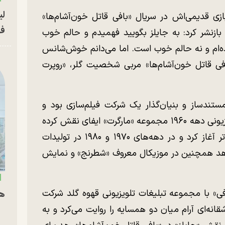
لی
ی قدیمی‌اش در سریال «بافی قاتل خون‌آشام‌ها»
فو
زنشر کرد: به جایلز بگویید فهمیدم و حالم خوب
‌ام و نه حالم خوب است. اما می‌دانم خوش‌شانس
افی قاتل خون‌آشام‌ها» مربی شخصیت گلر، «روپرت
تندساز و بنیان‌گذار یک شرکت فیلم‌سازی بود و
مادرش بازیگری شناخته‌شد که در نسخه تلویزیونی دهه ۱۹۶۰ مجموعه «مارگرت» ایفای نقش کرده
بود. او فعالیت حرفه‌ای خود را از صحنه تئاتر آغاز کرد و در دهه‌های ۱۹۷۰ و ۱۹۸۰ در تولیدات
هد همچنین در موزیکال معروف «شطرنج» و نمایش
«بافی» با مجموعه تبلیغات تلویزیونی قهوه گلد شرکت
هم
انه‌ای آرام میان دو همسایه را روایت می‌کرد و به