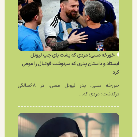
خورخه مسی؛ مردی که پشت پای چپ لیونل
ایستاد و داستان پدری که سرنوشت فوتبال را عوض
کرد
خورخه مسی، پدر لیونل مسی، در ۶۸سالگی
درگذشت؛ مردی که...