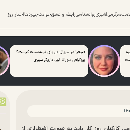
امت
سرگرمی
آشپزی
روانشناسی
رابطه و عشق
حوادث
چهره‌ها
اخبار روز
ره
صوفیا در سریال «رویای نیمه‌شب» کیست؟
ست
بیوگرافی سوزانا الوز، بازیگر سوری
 کارکنان روز کار باید به صورت اضطراری از