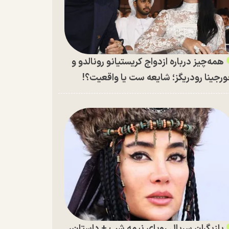
همه‌چیز درباره ازدواج کریستیانو رونالدو و
رجینا رودریگز؛ شایعه ست یا واقعیت؟!
بازیگران سریال رویای نیمه شب + داستان،