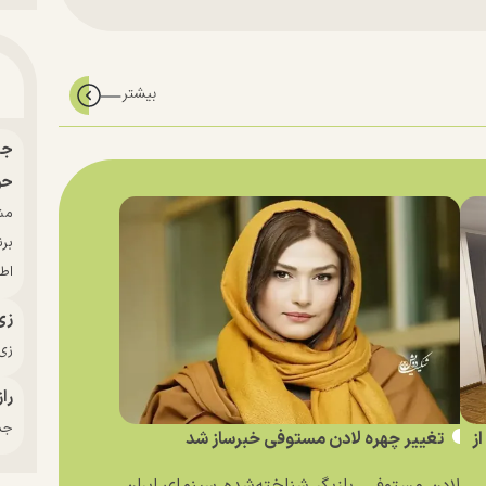
حو
بر
اط
زی
زی‌
راز
جدی
ز
تغییر چهره لادن مستوفی خبرساز شد
لادن مستوفی، بازیگر شناخته‌شده سینمای ایران،