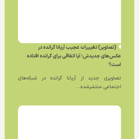
(تصاویر) تغییرات عجیب آریانا گرانده در
عکس‌های جدیدش؛ آیا اتفاقی برای گرانده افتاده
است؟
تصاویری جدید از آریانا گرانده در شبکه‌های
اجتماعی منتشرشده...