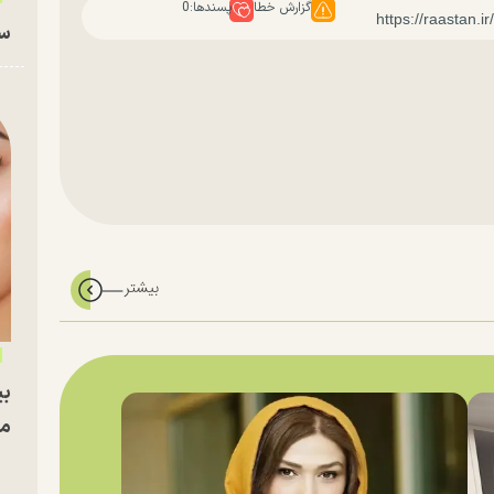
گزارش خطا
پسندها:
0
سا
بی
مج