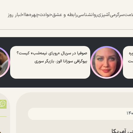
امت
سرگرمی
آشپزی
روانشناسی
رابطه و عشق
حوادث
چهره‌ها
اخبار روز
ره
صوفیا در سریال «رویای نیمه‌شب» کیست؟
ست
بیوگرافی سوزانا الوز، بازیگر سوری
ی آمریکا