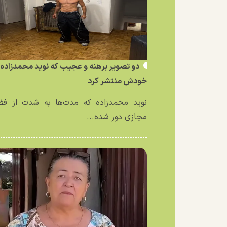
دو تصویر برهنه و عجیب که نوید محمدزاده ا
خودش منتشر کرد
نوید محمدزاده که مدت‌ها به شدت از فض
مجازی دور شده...