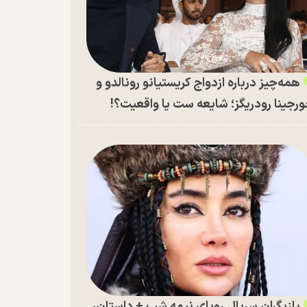
همه‌چیز درباره ازدواج کریستیانو رونالدو و
رجینا رودریگز؛ شایعه ست یا واقعیت؟!
بازیگران سریال رویای نیمه شب + داستان،