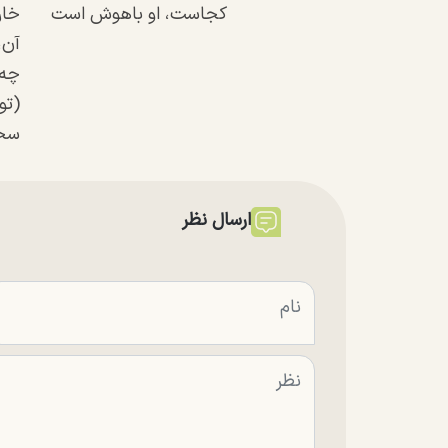
کجاست، او باهوش است
خار
آن،
چه 
(تو
سخت
ارسال نظر