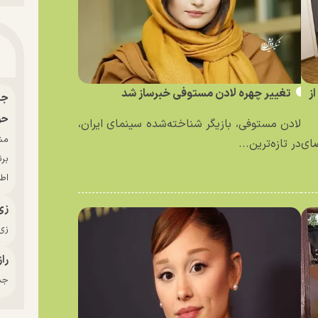
ز
تغییر چهره لادن مستوفی خبرساز شد
حو
لادن مستوفی، بازیگر شناخته‌شده سینمای ایران،
ای
در تازه‌ترین...
بر
اط
زی
زی‌
راز
جدی