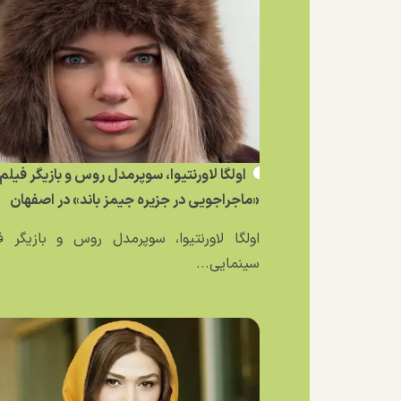
اولگا لاورنتیوا، سوپرمدل روس و بازیگر فیلم
«ماجراجویی در جزیره جیمز باند» در اصفهان
اولگا لاورنتیوا، سوپرمدل روس و بازیگر ف
سینمایی...