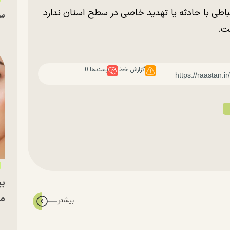
اطی با حادثه یا تهدید خاصی در سطح استان ندارد
سا
ت.
گزارش خطا
پسندها:
0
بی
مج