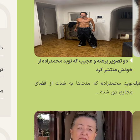
دا
دو تصویر برهنه و عجیب که نوید محمدزاده از
تو
خودش منتشر کرد
یلم
نوید محمدزاده که مدت‌ها به شدت از فضای
«م
مجازی دور شده...