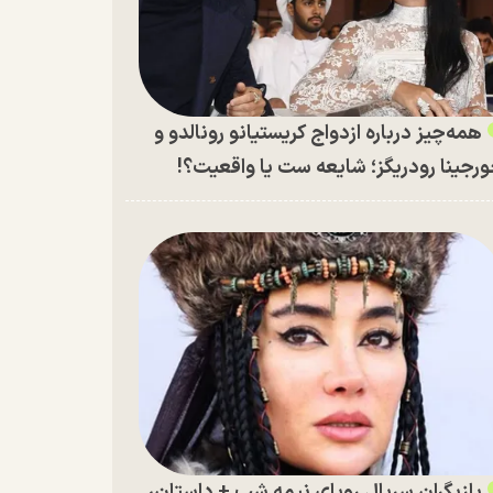
همه‌چیز درباره ازدواج کریستیانو رونالدو و
رجینا رودریگز؛ شایعه ست یا واقعیت؟!
بازیگران سریال رویای نیمه شب + داستان،