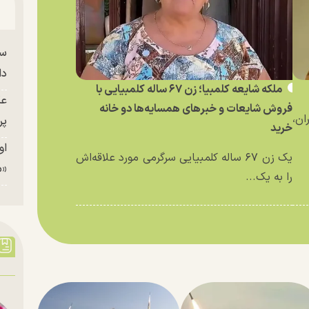
سا
دا
ملکه شایعه کلمبیا؛ زن ۶۷ ساله کلمبیایی با
عک
فروش شایعات و خبر‌های همسایه‌ها دو خانه
ان،
پر
خرید
او
یک زن ۶۷ ساله کلمبیایی سرگرمی مورد علاقه‌اش
«م
را به یک...