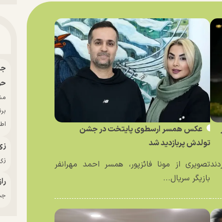
حو
بر
اط
عکس همسر ارسطوی پایتخت در جشن
تولدش پربازدید شد
زی
زی‌
دند
تصویری از مونا فائزپور، همسر احمد مهرانفر
بازیگر سریال...
راز
جدی