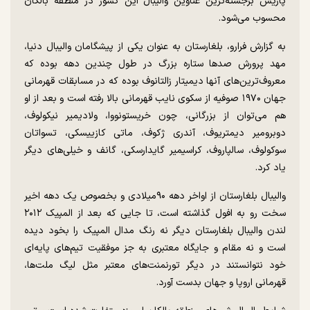
پاریس برجسته‌ترین عناوین والیبال این کشور در منطقه بالکان
محسوب می‌شود.
به گزارش فرارو، بلغارستان به عنوان یکی از پیشگامان والیبال دنیا،
مهد پرورش صد‌ها ستاره بزرگ در طول چندین دهه بوده که
معروف‌ترین‌های آنها دیمیتار زالتانوف بوده که در مسابقات قهرمانی
جهان ۱۹۷۰ صوفیه از سکوی نایب قهرمانی بالا رفته است و بعد از او
هم می‌توان از بزرگانی، چون خریستو‌نووا، ولادیمیر نیکولوف،
دوبرومیر دیمتریوف، آندری ژکوف، ماتی کازییسکی، تسواتان
سوکولوف، سالپاروف، کراسیمیر گایدارسکی، گانف و خیلی‌های دیگر
یاد کرد.
والیبال بلغارستان از اواخر دهه ۹۰میلادی و بخصوص یک دهه اخیر
سخت رو به افول گذاشته است، تا جایی که بعد از المپیک ۲۰۱۲
لندن والیبال بلغارستان دیگر نه رنگ مدال المپیک را بخود دیده
است و نه مقام و جایگاه معتبری به جز موفقیت تیم‌های پایه‌ای
خود نتوانستند در دیگر تورنمنت‌های معتبر مثل لیگ ملت‌ها،
قهرمانی اروپا و جهان بدست آورد.