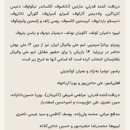
دریافت کننده قدرتی: مارتین آتاناسوف، الکساندر نیکولوف، دنیس
کاریاگین، ولادیمیر گارکوف، آسپارو آسپاروف، گئورگی تاتاروف،
دنیسلاو بارداروف، کریستین الکسوف، روسی ژلف و ژاسمین ولیچکوف
لیبرو: دامیان کولف، کالویان بوتف، دیمیتار دوبرف و یاسن پتروف
روبرتو پیاتزا سرمربی تیم ملی والیبال ایران نیز از بین ۱۶ ملی پوش
حاضر در برزیلیا، ۱۴ بازیکن را برای حضور مقابل تیم ملی والیبال
بلغارستان انتخاب کرده است که اسامی آنها به شرح زیر است:
پاسور: عرشیا به‌نژاد و عمران کوکجیلی
قطرپاسور: علی حاجی‌پور و پویا آریاخواه
دریافت‌کننده قدرتی: مرتضی شریفی (کاپیتان)، پوریا حسین‌خانزاده،
مبین نصری، علی حق‌پرست و امیرحسین اسفندیار
مدافع میانی: محمد ولی‌زاده، یوسف کاظمی و سید عیسی ناصری
لیبروها: محمدرضا حضرت‌پور و حسین حاجی‌کلاته