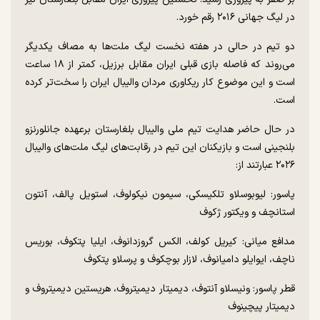
در لیگ جهانی ۲۰۱۶ رقم خورد.
دو تیم در حالی در هفته نخست لیگ ملت‌ها به مصاف یکدیگر
می‌روند که فاصله بازی قبلی ایران مقابل برزیل، کمتر از ۱۸ ساعت
است و این موضوع کار ریکاوری مردان والیبال ایران را سخت‌تر کرده
است.
در حال حاضر هدایت تیم ملی والیبال بلغارستان برعهده جانلورنزو
بلنجینی است و بازیکنان این تیم در رقابت‌های لیگ ملت‌های والیبال
۲۰۲۶ عبارتند از:
پاسور: لیوبوسلاو تلکیسکی، سیمون نیکولوف، استویل پالف، آنتون
استانچف و ویکتور ژکوف
مدافع میانی: کیریل کولف، الکس گروزدانوف، ایلیا پتکوف، بوریس
ناچف، ایوایلو دامیانوف، لازار بوچکوف و پرسلاو پتکوف
قطر پاسور: ونیسلاو آنتوف، دیمیتار دیمیتروف، هریستین دیمیتروف و
دیمیتار پیچینوف