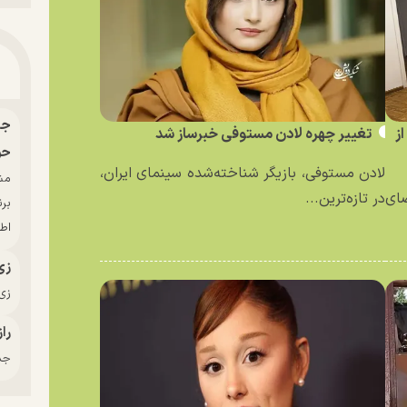
ز
تغییر چهره لادن مستوفی خبرساز شد
حو
لادن مستوفی، بازیگر شناخته‌شده سینمای ایران،
ای
در تازه‌ترین...
بر
اط
زی
زی‌
راز
جدی