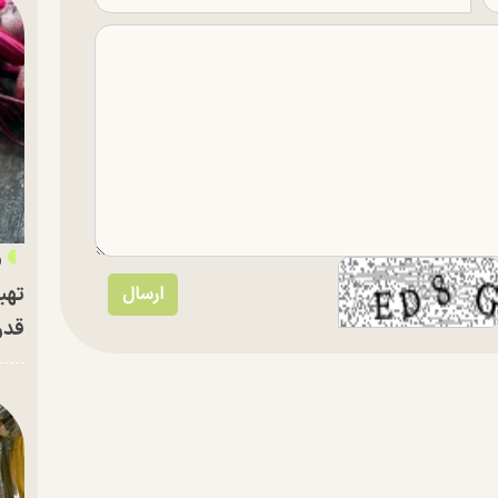
«
تهی
قدر