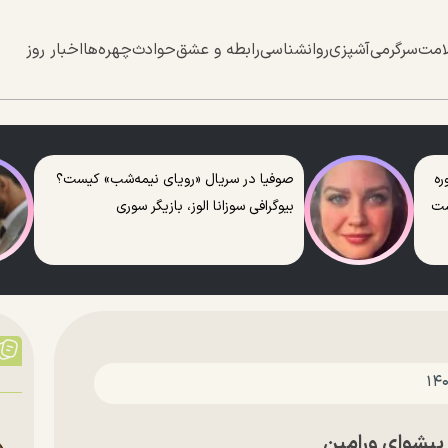
امت
سرگرمی
آشپزی
روانشناسی
رابطه و عشق
حوادث
چهره‌ها
اخبار روز
ره
صوفیا در سریال «رویای نیمه‌شب» کیست؟
ست
بیوگرافی سوزانا الوز، بازیگر سوری
 پیشوای ورامین