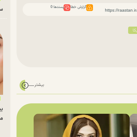
گزارش خطا
پسندها:
0
سا
کا
بی
مج