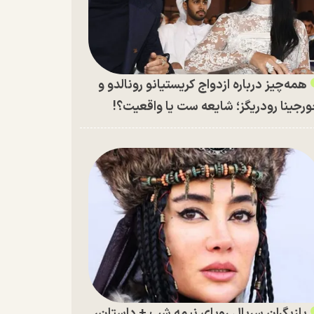
همه‌چیز درباره ازدواج کریستیانو رونالدو و
رجینا رودریگز؛ شایعه ست یا واقعیت؟!
بازیگران سریال رویای نیمه شب + داستان،