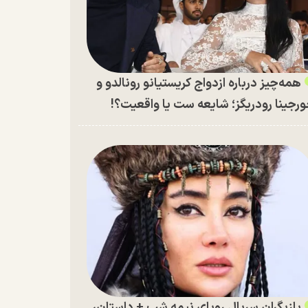
همه‌چیز درباره ازدواج کریستیانو رونالدو و
رجینا رودریگز؛ شایعه ست یا واقعیت؟!
بازیگران سریال رویای نیمه شب + داستان،