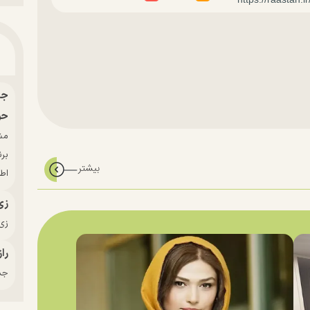
حو
بر
اط
زی
زی‌
راز
جدی