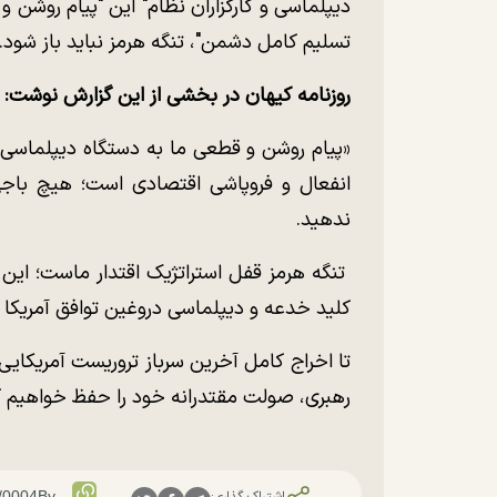
دیپلماسی و کارگزاران نظام" این "پیام روشن و ق
تسلیم کامل دشمن"، تنگه هرمز نباید باز شود.
روزنامه کیهان در بخشی از این گزارش نوشت:
«پیام روشن و قطعی ما به دستگاه دیپلماسی
انفعال و فروپاشی اقتصادی است؛ هیچ باجی 
ندهید.
تنگه هرمز قفل استراتژیک اقتدار ماست؛ این
کلید خدعه و دیپلماسی دروغین توافق آمریکا 
تا اخراج کامل آخرین سرباز تروریست آمریکای
رهبری، صولت مقتدرانه خود را حفظ خواهیم ک