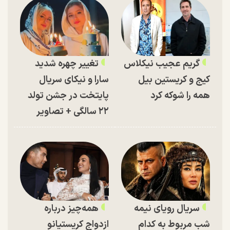
گریم عجیب نیکلاس
تغییر چهره شدید
کیج و کریستین بیل
سارا و نیکای سریال
همه را شوکه کرد
پایتخت در جشن تولد
۲۲ سالگی + تصاویر
سریال رویای نیمه
همه‌چیز درباره
شب مربوط به کدام
ازدواج کریستیانو