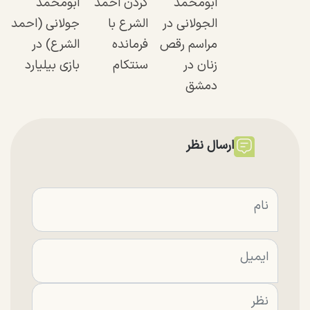
ابومحمد
کردن احمد
ابومحمد
الجولانی در
الشرع با
جولانی (احمد
مراسم رقص
فرمانده
الشرع) در
زنان در
سنتکام
بازی بیلیارد
دمشق
ارسال نظر