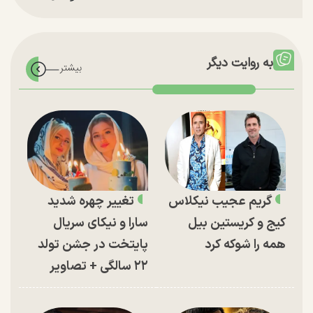
به روایت دیگر
گریم عجیب نیکلاس
تغییر چهره شدید
کیج و کریستین بیل
سارا و نیکای سریال
همه را شوکه کرد
پایتخت در جشن تولد
۲۲ سالگی + تصاویر