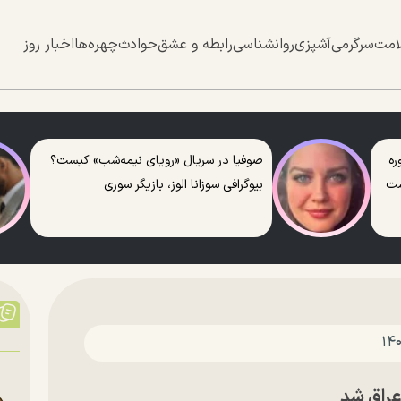
امت
سرگرمی
آشپزی
روانشناسی
رابطه و عشق
حوادث
چهره‌ها
اخبار روز
ره
صوفیا در سریال «رویای نیمه‌شب» کیست؟
ست
بیوگرافی سوزانا الوز، بازیگر سوری
راق شد