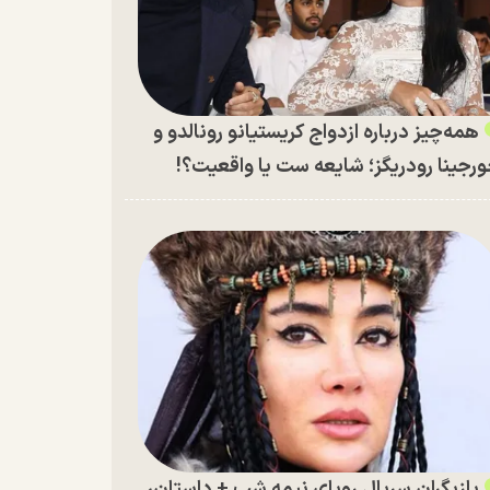
همه‌چیز درباره ازدواج کریستیانو رونالدو و
رجینا رودریگز؛ شایعه ست یا واقعیت؟!
بازیگران سریال رویای نیمه شب + داستان،