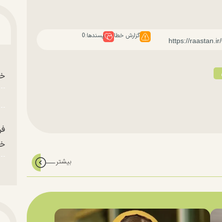
گزارش خطا
پسندها:
0
خو
فر
خر