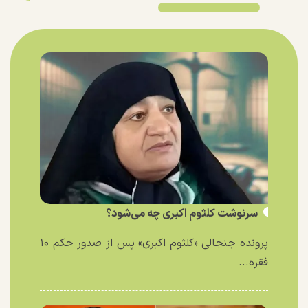
سرنوشت کلثوم اکبری چه می‌شود؟
پرونده جنجالی «کلثوم اکبری» پس از صدور حکم ۱۰
فقره...