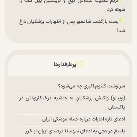
گریم عجیب نیکلاس کیج و کریستین بیل همه را
شوکه کرد
بحث بازگشت شادمهر پس از اظهارات پزشکیان داغ
شد!
تغییر چهره شدید سارا و نیکای سریال پایتخت در
جشن تولد ۲۲ سالگی + تصاویر
توافق با آمریکا در انتظار تایید نهایی شعام؟
پرطرفدارها
چند تصویر بسیار زیبا و جدید از هدیه تهرانی منتشر
شد
سرنوشت کلثوم اکبری چه می‌شود؟
(ویدئو) واکنش پزشکیان به حاشیه درختکاری‌اش در
پاکستان
ادعای تازه امارات درباره حمله موشکی ایران
پاسخ عراقچی به ادعای سهم ۱۱ درصدی ایران از خزر