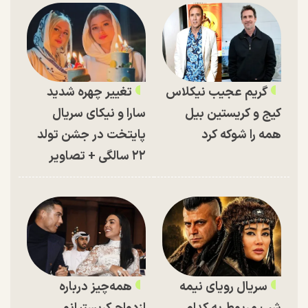
گریم عجیب نیکلاس
تغییر چهره شدید
کیج و کریستین بیل
سارا و نیکای سریال
همه را شوکه کرد
پایتخت در جشن تولد
۲۲ سالگی + تصاویر
سریال رویای نیمه
همه‌چیز درباره