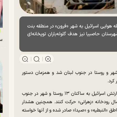
ه هوایی اسرائیل به شهر «فرون» در منطقه بنت
رستان حاصبیا نیز هدف گلوله‌باران توپخانه‌ای
سگ
تش اسرائیل خواستار تخلیه گسترده ۴۲ شهر و روستا در جنوب لبنان شد و همزمان دستور
 کرد.
به نقل از وطن االیوم، بر اساس این گزارش، ارتش اسرائیل به ساکنان ۱۳ روستا و شهر در جنوب
ال رودخانه «زهرانی» حرکت کنند. همچنین هشدار
 روستا و شهر در مناطق «النبطیه» و «صیدا» صادر شده و از آنها خواسته