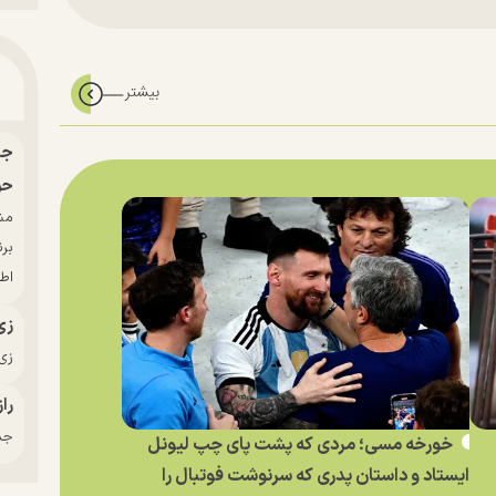
حو
بر
اط
زی
زی‌
راز
جدی
خورخه مسی؛ مردی که پشت پای چپ لیونل
ایستاد و داستان پدری که سرنوشت فوتبال را