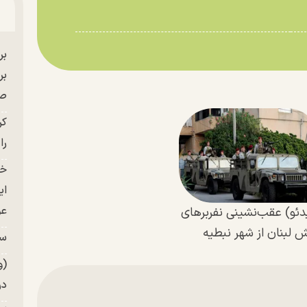
بر
صح
کر
را
خو
ای
عو
دئو) عقب‌نشینی نفر‌بر‌های
ش لبنان از شهر نبطیه
سر
(و
در