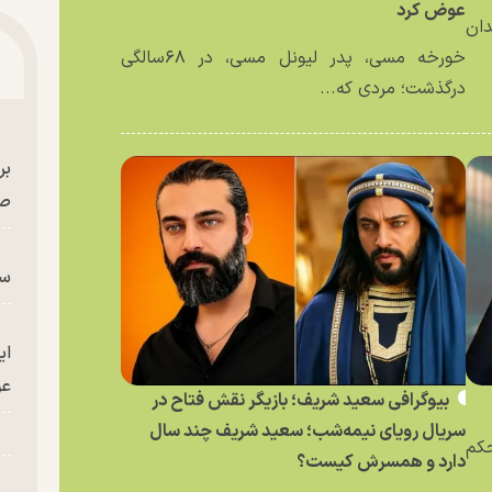
عوض کرد
دان
خورخه مسی، پدر لیونل مسی، در ۶۸سالگی
درگذشت؛ مردی که...
بر
صح
سگ
ای
عو
بیوگرافی سعید شریف؛ بازیگر نقش فتاح در
سریال رویای نیمه‌شب؛ سعید شریف چند سال
حکم
دارد و همسرش کیست؟