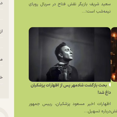
در
سعید شریف بازیگر نقش فتاح در سریال رویای
نیمه‌شب است؛...
از
من
خز
بحث بازگشت شادمهر پس از اظهارات پزشکیان
داغ شد!
اظهارات اخیر مسعود پزشکیان، رییس جمهور
نقش
درباره تسهیل...