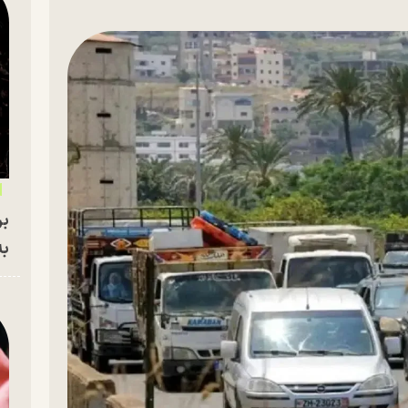
بر
به