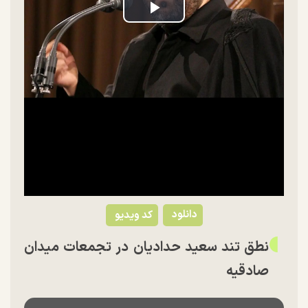
Play
Video
دانلود
کد ویدیو
نطق تند سعید حدادیان در تجمعات میدان
صادقیه