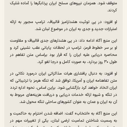
متوقف شود. همزمان نیرو‌های مسلح ایران پرتابگر‌ها را آماده شلیک
کردند.
او افزود: در پی توئیت هشدارامیز قالیباف، ترامپ مجبور به ارائه
امتیازات جدید و جدی به ایران در موضوع لبنان شد.
این منبع آگاه ادامه داد: در پی هشدار‌های جدی قالیباف و مقاومت
او بر سر خطوط قرمز، ترامپ در لحظات پایانی عقب نشینی کرد و
محاصره دریایی علیه ایران را که قرار بود براساس متن تفاهم در
طول ۳۰ روز بردارد، به صورت کامل و درجا لغو کرد.
او افزود: به دنبال پافشاری هیات مذاکراتی ایران درمورد نکاتی در
متن تفاهنامه ایران و آمریکا، توافق شد که تنگه هرمز با ترتیباتی که
ایران اتخاد خواهد کرد بازگشایی شود. براین اساس، نحوه اداره تردد
در تنگه و شیوه ارائه خدمات دریایی و دریافت هزینه‌های مربوط به
آن به ایران و عمان به عنوان کشور‌های ساحلی تنگه محول شد.
این منبع آگاه به «انتخاب» گفت: اضافه شدن احترام به حاکمیت و
به رسمیت شناختن تمامیت ارضی لبنان، یکی از تغییرات مهم در