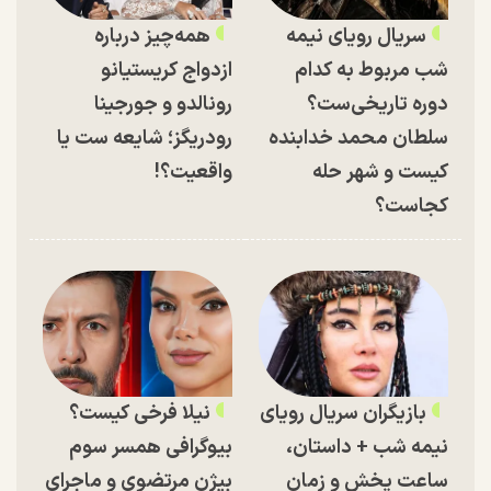
سریال رویای نیمه
همه‌چیز درباره
شب مربوط به کدام
ازدواج کریستیانو
دوره تاریخی‌ست؟
رونالدو و جورجینا
سلطان محمد خدابنده
رودریگز؛ شایعه ست یا
کیست و شهر حله
واقعیت؟!
کجاست؟
بازیگران سریال رویای
نیلا فرخی کیست؟
نیمه شب + داستان،
بیوگرافی همسر سوم
ساعت پخش و زمان
بیژن مرتضوی و ماجرای