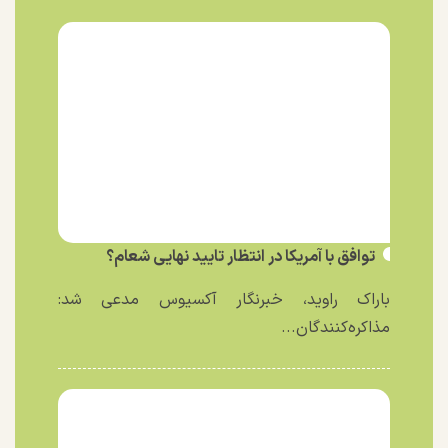
توافق با آمریکا در انتظار تایید نهایی شعام؟
باراک راوید، خبرنگار آکسیوس مدعی شد:
مذاکره‌کنندگان...