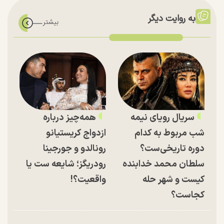
به روایت دیگر
سریال رویای نیمه
همه‌چیز درباره
شب مربوط به کدام
ازدواج کریستیانو
دوره تاریخی‌ست؟
رونالدو و جورجینا
سلطان محمد خدابنده
رودریگز؛ شایعه ست یا
کیست و شهر حله
واقعیت؟!
کجاست؟