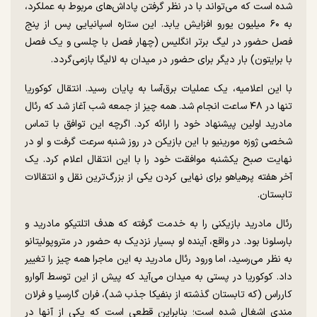
شده است که می‌تواند با در نظر گرفتن پاداش‌های مربوط به عملکرد،
به ۶۰ میلیون یورو افزایش یابد. این ستاره اسپانیایی پس از پنج
فصل حضور در لیگ برتر انگلیس (چهار فصل با چلسی و یک فصل
با برایتون) بار دیگر برای حضور در میدان به لالیگا بازمی‌گردد.
با این اعلامیه، یک عملیات برق‌آسا به پایان رسید. انتقال کوکوریا
تنها در ۴۸ ساعت انجام شد. همه چیز از جمعه شب آغاز شد که رئال
مادرید اولین پیشنهاد خود را ارائه کرد. اگرچه این توافق با تماس
شخصی ژوزه مورینیو با این بازیکن در روز شنبه سرعت گرفت و او در
نهایت صبح یکشنبه موافقت خود را با این انتقال اعلام کرد. یک
آخر هفته پرهیاهو برای نهایی کردن یکی از بزرگ‌ترین نقل و انتقالات
تابستان.
رئال مادرید بازیکنی را به خدمت گرفته که هدف اتلتیکو مادرید و
بارسلونا بود. در واقع، آینده او بسیار نزدیک به حضور در متروپولیتانو
به نظر می‌رسید، اما ورود رئال مادرید به این ماجرا همه چیز را تغییر
داد. کوکوریا در پستی به میدان می‌آید که پیش از این توسط آلوارو
کارراس (که تابستان گذشته از بنفیکا جذب شد)، فران گارسیا و فرلان
مندی اشغال شده است؛ بنابراین قطعی است که یکی از آنها در