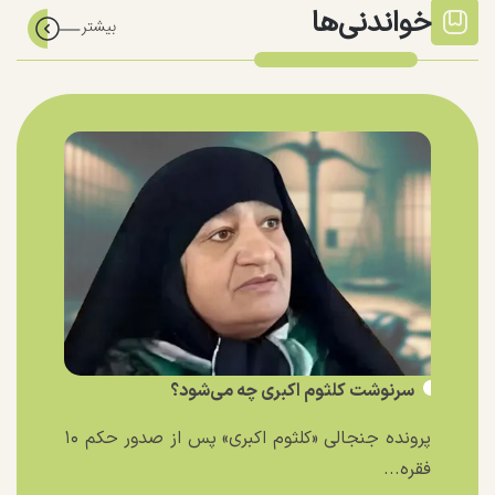
خواندنی‌ها
سرنوشت کلثوم اکبری چه می‌شود؟
پرونده جنجالی «کلثوم اکبری» پس از صدور حکم ۱۰
فقره...