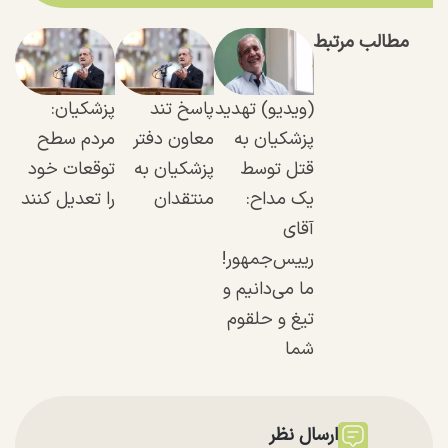
مطالب مرتبط
(ویدیو) تهدید
پاسخ تند
پزشکیان:
پزشکیان به
معاون دفتر
مردم سطح
قتل توسط
پزشکیان به
توقعات خود
یک مداح:
منتقدان
را تعدیل کنند
آقای
رییس‌جمهور!
ما می‌دانیم و
تیغ و حلقوم
شما
ارسال نظر