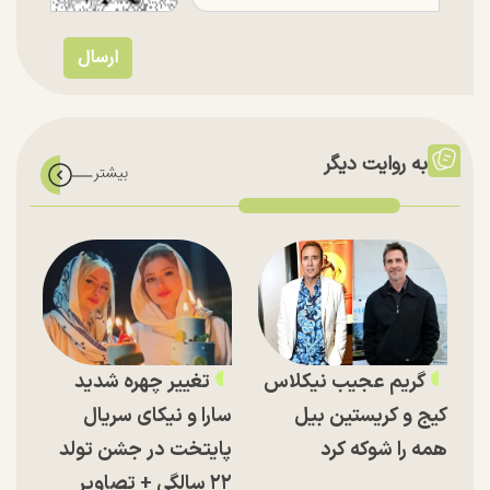
به روایت دیگر
گریم عجیب نیکلاس
تغییر چهره شدید
کیج و کریستین بیل
سارا و نیکای سریال
همه را شوکه کرد
پایتخت در جشن تولد
۲۲ سالگی + تصاویر