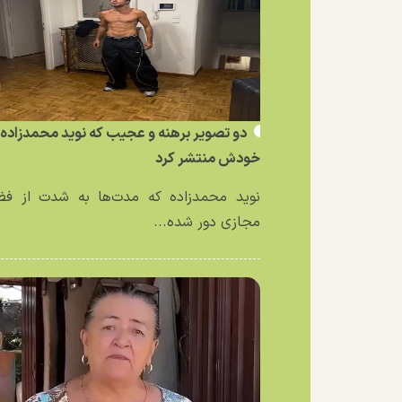
دو تصویر برهنه و عجیب که نوید محمدزاده ا
خودش منتشر کرد
نوید محمدزاده که مدت‌ها به شدت از فض
مجازی دور شده...