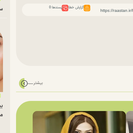
گزارش خطا
پسندها:
0
سا
بی
مج