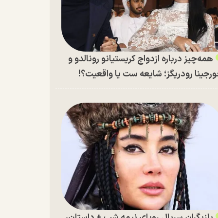
همه‌چیز درباره ازدواج کریستیانو رونالدو و
رجینا رودریگز؛ شایعه ست یا واقعیت؟!
بازیگران سریال رویای نیمه شب + داستان،