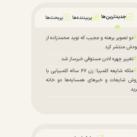
جدیدترین‌ها
پربیننده‌ها
پربحث‌ها
دو تصویر برهنه و عجیب که نوید محمدزاده از
دش منتشر کرد
تغییر چهره لادن مستوفی خبرساز شد
ملکه شایعه کلمبیا؛ زن ۶۷ ساله کلمبیایی با
وش شایعات و خبر‌های همسایه‌ها دو خانه
ید