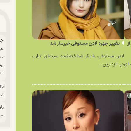
ز
تغییر چهره لادن مستوفی خبرساز شد
حو
لادن مستوفی، بازیگر شناخته‌شده سینمای ایران،
ای
در تازه‌ترین...
بر
اط
زی
زی‌
راز
جدی