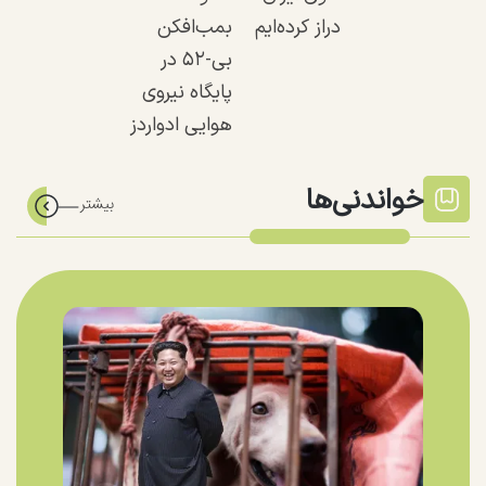
دراز کرده‌ایم
بمب‌افکن
بی-۵۲ در
پایگاه نیروی
هوایی ادواردز
خواندنی‌ها