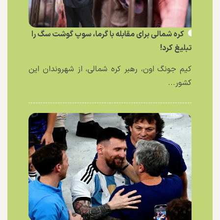
کره شمالی برای مقابله با گرما، سوپ گوشت سگ را
تبلیغ کرد!
کیم جونگ اون، رهبر کره شمالی، از شهروندان این
کشور...