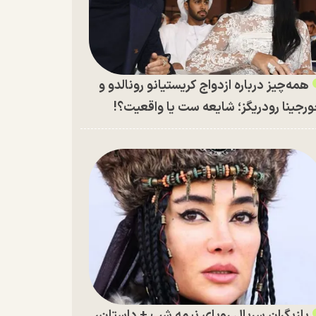
همه‌چیز درباره ازدواج کریستیانو رونالدو و
رجینا رودریگز؛ شایعه ست یا واقعیت؟!
بازیگران سریال رویای نیمه شب + داستان،