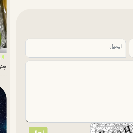
ر
جنو