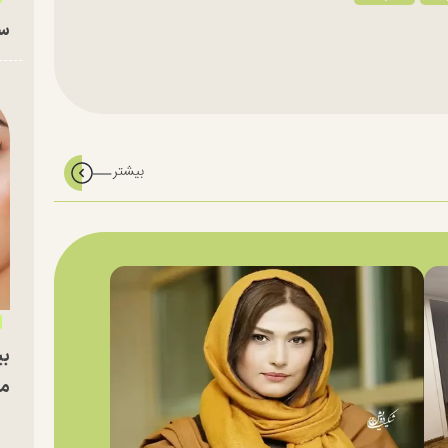
سا
بی
مج