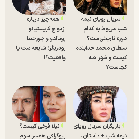
سریال رویای نیمه
همه‌چیز درباره
شب مربوط به کدام
ازدواج کریستیانو
دوره تاریخی‌ست؟
رونالدو و جورجینا
سلطان محمد خدابنده
رودریگز؛ شایعه ست یا
کیست و شهر حله
واقعیت؟!
کجاست؟
بازیگران سریال رویای
نیلا فرخی کیست؟
نیمه شب + داستان،
بیوگرافی همسر سوم