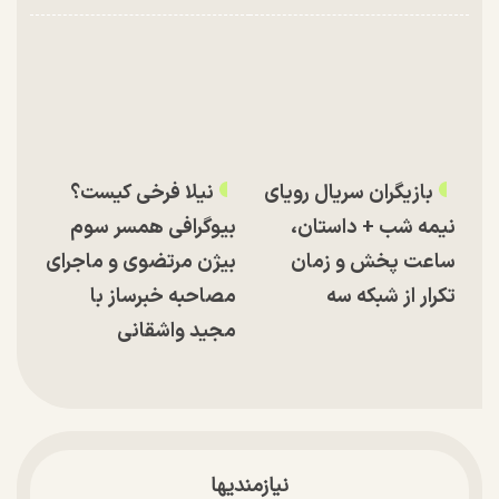
بازیگران سریال رویای
نیلا فرخی کیست؟
نیمه شب + داستان،
بیوگرافی همسر سوم
ساعت پخش و زمان
بیژن مرتضوی و ماجرای
تکرار از شبکه سه
مصاحبه خبرساز با
مجید واشقانی
نیازمندیها