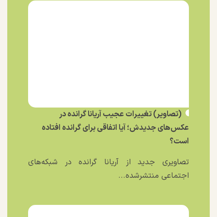
(تصاویر) تغییرات عجیب آریانا گرانده در
عکس‌های جدیدش؛ آیا اتفاقی برای گرانده افتاده
است؟
تصاویری جدید از آریانا گرانده در شبکه‌های
اجتماعی منتشرشده...