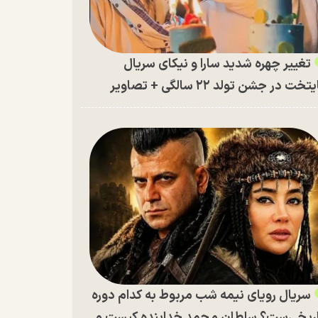
تغییر چهره شدید سارا و نیکای سریال
تخت در جشن تولد ۲۲ سالگی + تصاویر
سریال رویای نیمه شب مربوط به کدام دوره
ریخی‌ست؟ سلطان محمد خدابنده کیست و