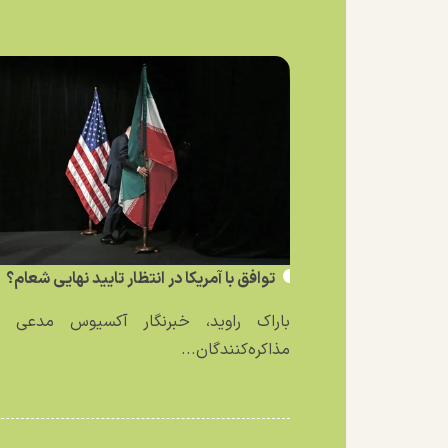
توافق با آمریکا در انتظار تایید نهایی شعام؟
باراک راوید، خبرنگار آکسیوس مدعی ش
مذاکره‌کنندگان...