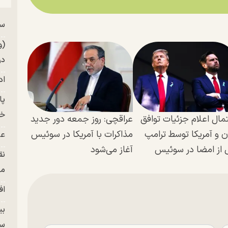
سر
من
(و
در
اد
خز
مال اعلام جزئیات توافق
عراقچی: روز جمعه دور جدید
ان و آمریکا توسط ترامپ
مذاکرات با آمریکا در سوئیس
عل
 از امضا در سوئیس
آغاز می‌شود
نق
من
اف
بی
سر