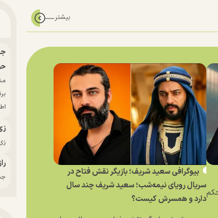
حو
بر
اط
زی
زی‌
راز
بیوگرافی سعید شریف؛ بازیگر نقش فتاح در
جدی
سریال رویای نیمه‌شب؛ سعید شریف چند سال
حکم
دارد و همسرش کیست؟