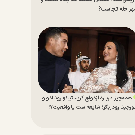
ر حله کجاست؟
همه‌چیز درباره ازدواج کریستیانو رونالدو و
رجینا رودریگز؛ شایعه ست یا واقعیت؟!