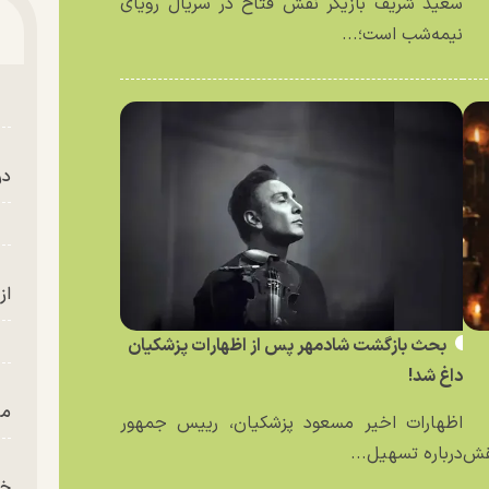
سعید شریف بازیگر نقش فتاح در سریال رویای
نیمه‌شب است؛...
در
از
بحث بازگشت شادمهر پس از اظهارات پزشکیان
داغ شد!
من
اظهارات اخیر مسعود پزشکیان، رییس جمهور
نقش
درباره تسهیل...
خز