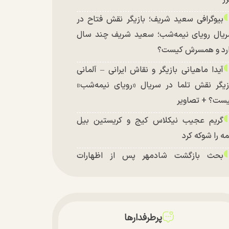
بیوگرافی سعید شریف؛ بازیگر نقش فتاح در
یال رویای نیمه‌شب؛ سعید شریف چند سال
رد و همسرش کیست؟
آیدا ماهیانی بازیگر و نقاش ایرانی – آلمانی
زیگر نقش تلما در سریال «رویای نیمه‌شب»
ست؟ + تصاویر
گریم عجیب نیکلاس کیج و کریستین بیل
ه را شوکه کرد
بحث بازگشت شادمهر پس از اظهارات
شکیان داغ شد!
تغییر چهره شدید سارا و نیکای سریال
تخت در جشن تولد ۲۲ سالگی + تصاویر
پرطرفدارها
توافق با آمریکا در انتظار تایید نهایی شعام؟