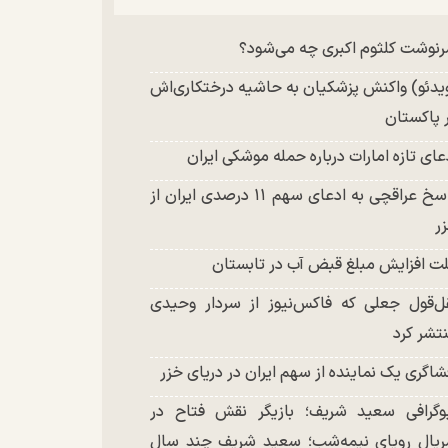
چند تصویر بسیار زیبا و جدید از هدیه تهرانی
نوشت کلثوم اکبری چه می‌شود؟
تشر شد
یدئو) واکنش پزشکیان به حاشیه درختکاری‌اش
 پاکستان
عای تازه امارات درباره حمله موشکی ایران
پاسخ عراقچی به ادعای سهم ۱۱ درصدی ایران از
ر
ت افزایش مبلغ قبض آب در تابستان
ل‌قول جعلی که فاکس‌نیوز از سردار وحیدی
تشر کرد
شاگری یک نماینده از سهم ایران در دریای خزر
وگرافی سعید شریف؛ بازیگر نقش فتاح در
یال رویای نیمه‌شب؛ سعید شریف چند سال