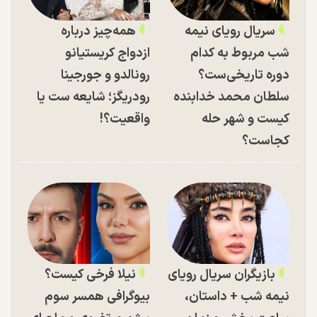
سریال رویای نیمه
همه‌چیز درباره
شب مربوط به کدام
ازدواج کریستیانو
دوره تاریخی‌ست؟
رونالدو و جورجینا
سلطان محمد خدابنده
رودریگز؛ شایعه ست یا
کیست و شهر حله
واقعیت؟!
کجاست؟
بازیگران سریال رویای
نیلا فرخی کیست؟
نیمه شب + داستان،
بیوگرافی همسر سوم