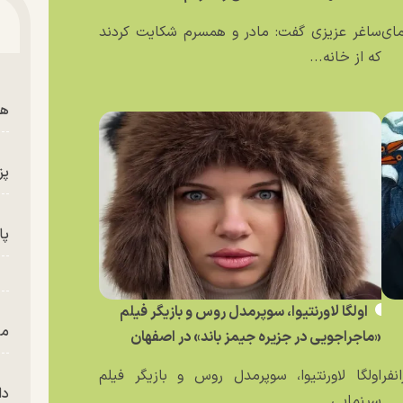
مای
ساغر عزیزی گفت: مادر و همسرم شکایت کردند
که از خانه...
هم
پز
پای
اولگا لاورنتیوا، سوپرمدل روس و بازیگر فیلم
من
«ماجراجویی در جزیره جیمز باند» در اصفهان
نفر
اولگا لاورنتیوا، سوپرمدل روس و بازیگر فیلم
دا
سینمایی...