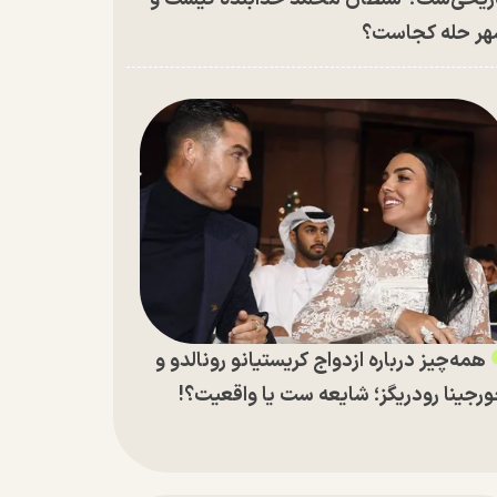
ر حله کجاست؟
همه‌چیز درباره ازدواج کریستیانو رونالدو و
رجینا رودریگز؛ شایعه ست یا واقعیت؟!