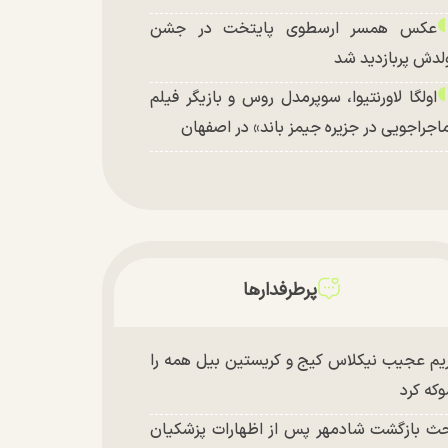
عکس همسر ارسطوی پایتخت در جشن
لدش پربازدید شد
اولگا لاورنتیوا، سوپرمدل روس و بازیگر فیلم
اجراجویی در جزیره جیمز باند» در اصفهان
پرطرفدارها
یم عجیب نیکلاس کیج و کریستین بیل همه را
که کرد
ث بازگشت شادمهر پس از اظهارات پزشکیان