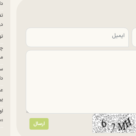
دا
تغ
در ج
تو
چن
من
سا
دا
عک
پر
او
«م