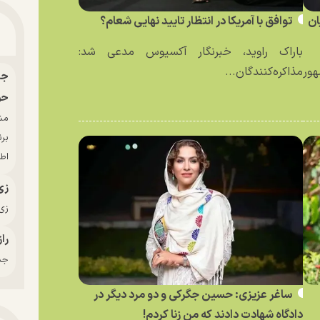
ان
توافق با آمریکا در انتظار تایید نهایی شعام؟
باراک راوید، خبرنگار آکسیوس مدعی شد:
ور
مذاکره‌کنندگان...
حو
بر
اط
زی
زی‌
راز
جدی
ساغر عزیزی: حسین جگرکی و دو مرد دیگر در
دادگاه شهادت دادند که من زنا کردم!