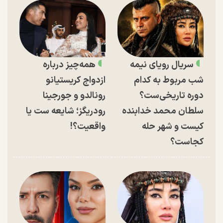
سریال رویای نیمه
همه‌چیز درباره
شب مربوط به کدام
ازدواج کریستیانو
دوره تاریخی‌ست؟
رونالدو و جورجینا
سلطان محمد خدابنده
رودریگز؛ شایعه ست یا
کیست و شهر حله
واقعیت؟!
کجاست؟